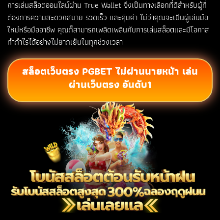
การเล่นสล็อตออนไลน์ผ่าน True Wallet จึงเป็นทางเลือกที่ดีสำหรับผู้ที่
ต้องการความสะดวกสบาย รวดเร็ว และคุ้มค่า ไม่ว่าคุณจะเป็นผู้เล่นมือ
ใหม่หรือมืออาชีพ คุณก็สามารถเพลิดเพลินกับการเล่นสล็อตและมีโอกาส
ทำกำไรได้อย่างไม่ยากเย็นในทุกช่วงเวลา
สล็อตเว็บตรง PGBET ไม่ผ่านนายหน้า เล่น
ผ่านเว็บตรง อันดับ1