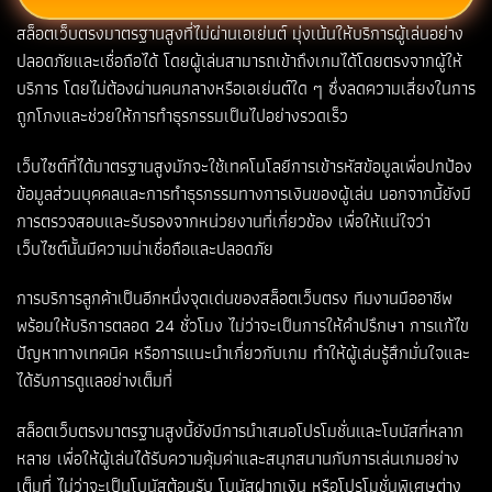
สล็อตเว็บตรงมาตรฐานสูงที่ไม่ผ่านเอเย่นต์ มุ่งเน้นให้บริการผู้เล่นอย่าง
ปลอดภัยและเชื่อถือได้ โดยผู้เล่นสามารถเข้าถึงเกมได้โดยตรงจากผู้ให้
บริการ โดยไม่ต้องผ่านคนกลางหรือเอเย่นต์ใด ๆ ซึ่งลดความเสี่ยงในการ
ถูกโกงและช่วยให้การทำธุรกรรมเป็นไปอย่างรวดเร็ว
เว็บไซต์ที่ได้มาตรฐานสูงมักจะใช้เทคโนโลยีการเข้ารหัสข้อมูลเพื่อปกป้อง
ข้อมูลส่วนบุคคลและการทำธุรกรรมทางการเงินของผู้เล่น นอกจากนี้ยังมี
การตรวจสอบและรับรองจากหน่วยงานที่เกี่ยวข้อง เพื่อให้แน่ใจว่า
เว็บไซต์นั้นมีความน่าเชื่อถือและปลอดภัย
การบริการลูกค้าเป็นอีกหนึ่งจุดเด่นของสล็อตเว็บตรง ทีมงานมืออาชีพ
พร้อมให้บริการตลอด 24 ชั่วโมง ไม่ว่าจะเป็นการให้คำปรึกษา การแก้ไข
ปัญหาทางเทคนิค หรือการแนะนำเกี่ยวกับเกม ทำให้ผู้เล่นรู้สึกมั่นใจและ
ได้รับการดูแลอย่างเต็มที่
สล็อตเว็บตรงมาตรฐานสูงนี้ยังมีการนำเสนอโปรโมชั่นและโบนัสที่หลาก
หลาย เพื่อให้ผู้เล่นได้รับความคุ้มค่าและสนุกสนานกับการเล่นเกมอย่าง
เต็มที่ ไม่ว่าจะเป็นโบนัสต้อนรับ โบนัสฝากเงิน หรือโปรโมชั่นพิเศษต่าง