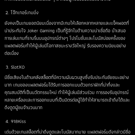
โจ๊กเกอร์เกมมิ่ง
ยังคงเป็นเกมยอดนิยมเนื่องจากมีเกมให้เลือกหลากหลายและแจ็คพอตที่
น่าประทับใจ Joker Gaming เป็นที่รู้จักในด้านความน่าเชื่อถือ นำเสนอ
การเล่นเกมที่ราบรื่นบนอุปกรณ์ต่างๆ โปรโมชั่นและโบนัสบ่อยครั้งของ
แพลตฟอร์มทำให้ผู้เล่นมีโอกาสชนะรางวัลใหญ่ รับรองความนิยมอย่าง
ต่อเนื่อง
SlotXO
มีชื่อเสียงในด้านคลังสล็อตที่มีความผันผวนสูงซึ่งรับประกันชัยชนะอย่าง
มาก เกมของแพลตฟอร์มได้รับการออกแบบด้วยกราฟิกที่น่าทึ่งและ
คุณสมบัติที่เป็นนวัตกรรมใหม่ ทำให้ผู้เล่นมีส่วนร่วม การรองรับอุปกรณ์
หลายเครื่องและการออกแบบที่เป็นมิตรต่อผู้ใช้ทำให้สามารถเข้าถึงได้และ
ดึงดูดผู้ชมจำนวนมาก
918Kiss
เด่นด้วยเกมสล็อตที่น่าดึงดูดและโบนัสมากมาย แพลตฟอร์มดังกล่าวมีชื่อ