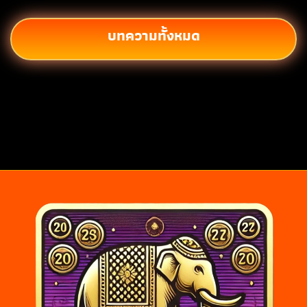
บทความทั้งหมด