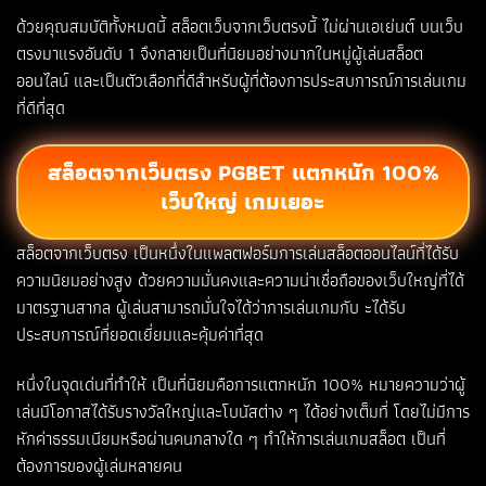
ด้วยคุณสมบัติทั้งหมดนี้ สล็อตเว็บจากเว็บตรงนี้ ไม่ผ่านเอเย่นต์ บนเว็บ
ตรงมาแรงอันดับ 1 จึงกลายเป็นที่นิยมอย่างมากในหมู่ผู้เล่นสล็อต
ออนไลน์ และเป็นตัวเลือกที่ดีสำหรับผู้ที่ต้องการประสบการณ์การเล่นเกม
ที่ดีที่สุด
สล็อตจากเว็บตรง PGBET แตกหนัก 100%
เว็บใหญ่ เกมเยอะ
สล็อตจากเว็บตรง เป็นหนึ่งในแพลตฟอร์มการเล่นสล็อตออนไลน์ที่ได้รับ
ความนิยมอย่างสูง ด้วยความมั่นคงและความน่าเชื่อถือของเว็บใหญ่ที่ได้
มาตรฐานสากล ผู้เล่นสามารถมั่นใจได้ว่าการเล่นเกมกับ ะได้รับ
ประสบการณ์ที่ยอดเยี่ยมและคุ้มค่าที่สุด
หนึ่งในจุดเด่นที่ทำให้ เป็นที่นิยมคือการแตกหนัก 100% หมายความว่าผู้
เล่นมีโอกาสได้รับรางวัลใหญ่และโบนัสต่าง ๆ ได้อย่างเต็มที่ โดยไม่มีการ
หักค่าธรรมเนียมหรือผ่านคนกลางใด ๆ ทำให้การเล่นเกมสล็อต เป็นที่
ต้องการของผู้เล่นหลายคน