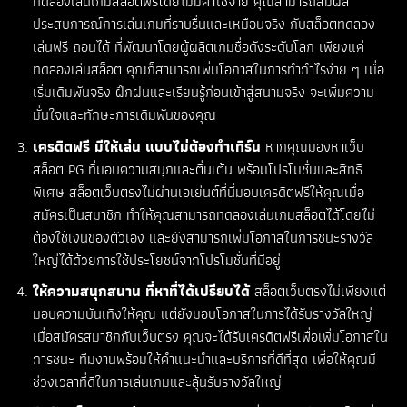
ทดลองเล่นเกมสล็อตฟรีโดยไม่มีค่าใช้จ่าย คุณสามารถสัมผัส
ประสบการณ์การเล่นเกมที่ราบรื่นและเหมือนจริง กับสล็อตทดลอง
เล่นฟรี ถอนได้ ที่พัฒนาโดยผู้ผลิตเกมชื่อดังระดับโลก เพียงแค่
ทดลองเล่นสล็อต คุณก็สามารถเพิ่มโอกาสในการทำกำไรง่าย ๆ เมื่อ
เริ่มเดิมพันจริง ฝึกฝนและเรียนรู้ก่อนเข้าสู่สนามจริง จะเพิ่มความ
มั่นใจและทักษะการเดิมพันของคุณ
เครดิตฟรี มีให้เล่น แบบไม่ต้องทําเทิร์น
หากคุณมองหาเว็บ
สล็อต PG ที่มอบความสนุกและตื่นเต้น พร้อมโปรโมชั่นและสิทธิ
พิเศษ สล็อตเว็บตรงไม่ผ่านเอเย่นต์ที่นี่มอบเครดิตฟรีให้คุณเมื่อ
สมัครเป็นสมาชิก ทำให้คุณสามารถทดลองเล่นเกมสล็อตได้โดยไม่
ต้องใช้เงินของตัวเอง และยังสามารถเพิ่มโอกาสในการชนะรางวัล
ใหญ่ได้ด้วยการใช้ประโยชน์จากโปรโมชั่นที่มีอยู่
ให้ความสนุกสนาน ที่หาที่ได้เปรียบได้
สล็อตเว็บตรงไม่เพียงแต่
มอบความบันเทิงให้คุณ แต่ยังมอบโอกาสในการได้รับรางวัลใหญ่
เมื่อสมัครสมาชิกกับเว็บตรง คุณจะได้รับเครดิตฟรีเพื่อเพิ่มโอกาสใน
การชนะ ทีมงานพร้อมให้คำแนะนำและบริการที่ดีที่สุด เพื่อให้คุณมี
ช่วงเวลาที่ดีในการเล่นเกมและลุ้นรับรางวัลใหญ่