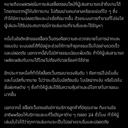
หมายถึงแพลตฟอร์มการเล่นสล็อตออนไลน์ที่ผู้เล่นสามารถเข้าถึงเกมได้
โดยตรงจากผู้ให้บริการเกม ไม่ต้องผ่านคนกลางหรือเอเย่นต์ใด ๆ ซึ่ง
ทำให้มีความปลอดภัยและน่าเชื่อถือมากขึ้น ด้วยระบบการทำงานที่โปร่งใส
ผู้เล่นจะได้รับประสบการณ์การเล่นเกมที่ราบรื่นและไร้ปัญหา
หนึ่งในข้อดีหลักของสล็อตเว็บตรงคือความสะดวกสบายในการฝากและ
ถอนเงิน ระบบออโต้ที่มีอยู่จะช่วยให้การทำธุรกรรมเป็นไปอย่างรวดเร็ว
และปลอดภัย นอกจากนี้ยังไม่มีค่าธรรมเนียมเพิ่มเติม ทำให้ผู้เล่นสามารถ
เพลิดเพลินกับเกมได้โดยไม่ต้องกังวลเรื่องค่าใช้จ่าย
อีกประการหนึ่งที่ทำให้สล็อตเว็บตรงมาแรงอันดับ 1 คือการมีโปรโมชั่น
และโบนัสที่มากมาย ไม่ว่าจะเป็นโบนัสต้อนรับ โบนัสฝากเงิน หรือโปรโม
ชั่นพิเศษต่าง ๆ ซึ่งทำให้ผู้เล่นได้รับความคุ้มค่าและมีโอกาสในการชนะ
มากขึ้น
นอกจากนี้ สล็อตเว็บตรงยังมีการบริการลูกค้าที่มีคุณภาพ ทีมงานมือ
อาชีพพร้อมให้บริการและแก้ไขปัญหาต่าง ๆ ตลอด 24 ชั่วโมง ทำให้ผู้
เล่นมั่นใจได้ว่าทุกการเล่นเกมจะเป็นไปอย่างราบรื่นและปลอดภัย