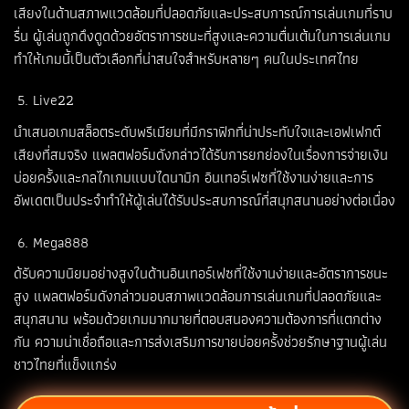
เสียงในด้านสภาพแวดล้อมที่ปลอดภัยและประสบการณ์การเล่นเกมที่ราบ
รื่น ผู้เล่นถูกดึงดูดด้วยอัตราการชนะที่สูงและความตื่นเต้นในการเล่นเกม
ทำให้เกมนี้เป็นตัวเลือกที่น่าสนใจสำหรับหลายๆ คนในประเทศไทย
Live22
นำเสนอเกมสล็อตระดับพรีเมียมที่มีกราฟิกที่น่าประทับใจและเอฟเฟกต์
เสียงที่สมจริง แพลตฟอร์มดังกล่าวได้รับการยกย่องในเรื่องการจ่ายเงิน
บ่อยครั้งและกลไกเกมแบบไดนามิก อินเทอร์เฟซที่ใช้งานง่ายและการ
อัพเดตเป็นประจำทำให้ผู้เล่นได้รับประสบการณ์ที่สนุกสนานอย่างต่อเนื่อง
Mega888
ด้รับความนิยมอย่างสูงในด้านอินเทอร์เฟซที่ใช้งานง่ายและอัตราการชนะ
สูง แพลตฟอร์มดังกล่าวมอบสภาพแวดล้อมการเล่นเกมที่ปลอดภัยและ
สนุกสนาน พร้อมด้วยเกมมากมายที่ตอบสนองความต้องการที่แตกต่าง
กัน ความน่าเชื่อถือและการส่งเสริมการขายบ่อยครั้งช่วยรักษาฐานผู้เล่น
ชาวไทยที่แข็งแกร่ง