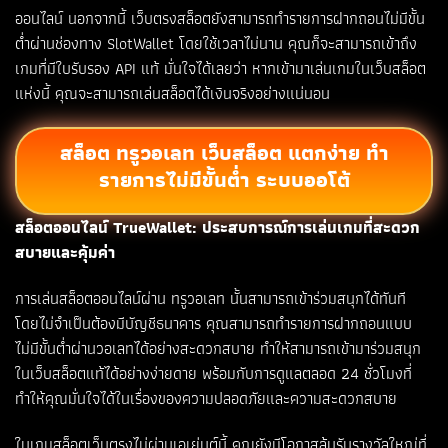
ออนไลน์ นอกจากนี้ เว็บตรงสล็อตยังสามารถทำรายการฝากถอนไม่มีขั้น
ต่ำผ่านช่องทาง SlotWallet โดยใช้เวลาไม่นาน คุณก็จะสามารถเข้าถึง
เกมที่มีใบรับรอง API แท้ มั่นใจได้เลยว่า หากเข้ามาเล่นเกมในเว็บสล็อต
แห่งนี้ คุณจะสามารถเล่นสล็อตได้เงินจริงอย่างแน่นอน
สล็อต ทรูวอเลท เว็บสล็อต แตกง่าย ทํา
รายการไม่มีขั้นต่ำ ระบบออโต้
สล็อตออนไลน์ TrueWallet: ประสบการณ์การเล่นเกมที่สะดวก
สบายและคุ้มค่า
การเล่นสล็อตออนไลน์ผ่าน ทรูวอเลท นั้นสามารถเข้าร่วมสนุกได้ทันที
โดยไม่จำเป็นต้องมีบัญชีธนาคาร คุณสามารถทำรายการฝากถอนแบบ
ไม่มีขั้นต่ำผ่านวอเลทได้อย่างสะดวกสบาย ทำให้สามารถเข้ามาร่วมสนุก
ในเว็บสล็อตแท้ได้อย่างง่ายดาย พร้อมกับการดูแลตลอด 24 ชั่วโมงที่
ทำให้คุณมั่นใจได้ในเรื่องของความปลอดภัยและความสะดวกสบาย
ในเกมสล็อตเว็บตรงไม่ผ่านเอเย่นต์นี้ คุณยังมีโอกาสลุ้นรับรางวัลใหญ่ที่