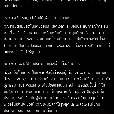
อย่างต่อเนื่อง
การใช้การหมุนอัตโนมัติเพื่อความสะดวก:
คุณสมบัติหมุนอัตโนมัติช่วยประหยัดเวลาและมอบประสบการณ์การเล่น
เกมที่ราบรื่น ผู้เล่นสามารถเพลิดเพลินกับการหมุนที่รวดเร็วและง่ายดาย
เพิ่มโอกาสในการชนะ คุณสมบัตินี้ช่วยให้สามารถเล่นได้อย่างต่อเนื่อง
โดยไม่จำเป็นต้องป้อนข้อมูลด้วยตนเองอย่างต่อเนื่อง ทำให้เป็นตัวเลือกที่
สะดวกสำหรับผู้ใช้ทุกคน
เพลิดเพลินไปกับประโยชน์ของเว็บสล็อตโดยตรง:
สล็อตเว็บโดยตรงเป็นแพลตฟอร์มสำหรับผู้เล่นที่จะเพลิดเพลินกับเกมที่มี
อัตราการชนะสูงและการจ่ายเงินจำนวนมาก ความพร้อมใช้งานของการทำ
ธุรกรรม True Wallet โดยไม่มีข้อกำหนดการฝากหรือถอนขั้นต่ำทำให้
มั่นใจได้ว่าจะได้รับประสบการณ์ที่ไม่ยุ่งยาก ไม่ว่าคุณจะเป็นผู้เล่นที่มี
ประสบการณ์หรือเป็นผู้เล่นใหม่ในโลกของสล็อตออนไลน์ กลยุทธ์และ
ฟีเจอร์เหล่านี้จะช่วยให้คุณเพิ่มผลกำไรสูงสุดและเพลิดเพลินไปกับ
ประสบการณ์การเล่นเกมที่น่าตื่นเต้น