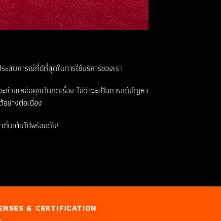
ระสบการณ์ที่ดีที่สุดในการใช้บริการของเรา
ะช่วยเหลือคุณในทุกเรื่อง ไม่ว่าจะเป็นการแก้ปัญหา
้อย่างต่อเนื่อง
ตื่นเต้นไปพร้อมกัน!
ENSES & CERTIFICATION