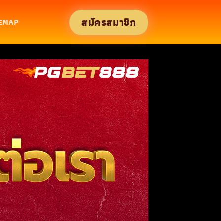
สมัครสมาชิก
EMAP