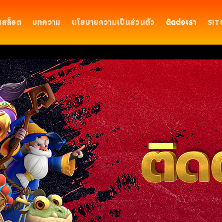
นสล็อต
บทความ
นโยบายความเป็นส่วนตัว
ติดต่อเรา
SIT